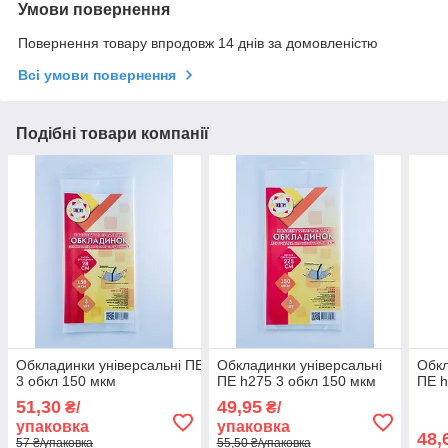
Умови повернення
Повернення товару впродовж 14 днів за домовленістю
Всі умови повернення
Подібні товари компанії
Обкладинки універсальні ПЕ h280
Обкладинки універсальні
Обкл
3 обкл 150 мкм
ПЕ h275 3 обкл 150 мкм
ПЕ h
51,30
49,95
₴/
₴/
упаковка
упаковка
48,
57 ₴/упаковка
55,50 ₴/упаковка