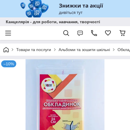
Канцелярія - для роботи, навчання, творчості
Товари та послуги
Альбоми та зошити шкільні
Обклад
–10%