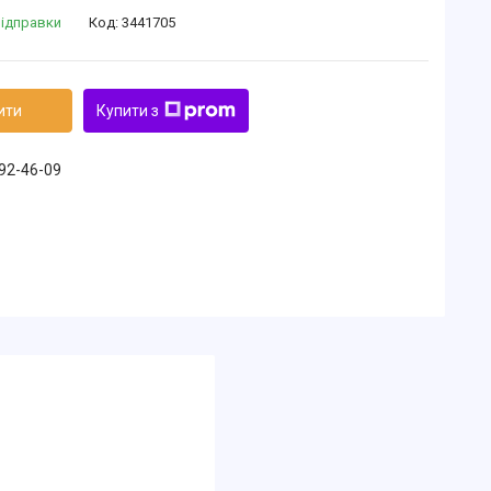
відправки
Код:
3441705
ити
Купити з
492-46-09