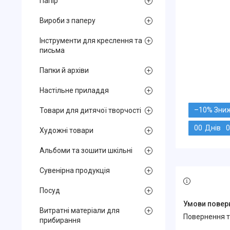
Папір
Вироби з паперу
Інструменти для креслення та
письма
Папки й архіви
Настільне приладдя
–10%
Товари для дитячої творчості
0
0
Днів
0
Художні товари
Альбоми та зошити шкільні
Сувенірна продукція
Посуд
Витратні матеріали для
повернення 
прибирання