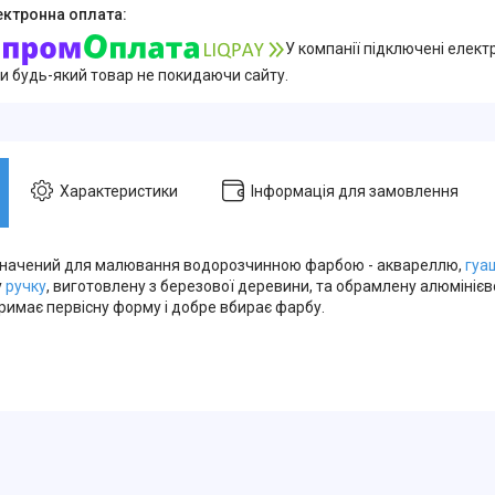
У компанії підключені елект
и будь-який товар не покидаючи сайту.
Характеристики
Інформація для замовлення
значений для малювання водорозчинною фарбою - аквареллю,
гуа
у
ручку
, виготовлену з березової деревини, та обрамлену алюміні
римає первісну форму і добре вбирає фарбу.