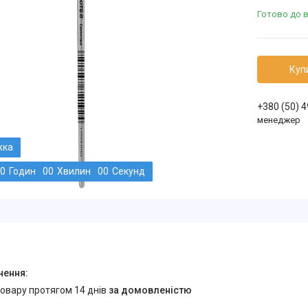
Готово до 
Куп
+380 (50) 
менеджер
0
Годин
0
0
Хвилин
0
0
Секунд
товару протягом 14 днів
за домовленістю