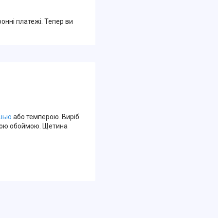
ронні платежі. Тепер ви
шью
або темперою. Виріб
євою обоймою. Щетина