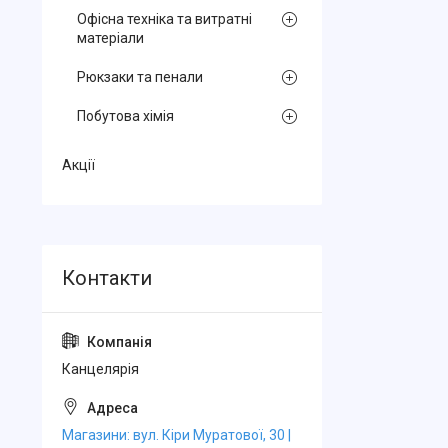
Офісна техніка та витратні
матеріали
Рюкзаки та пенали
Побутова хімія
Акції
Канцелярiя
Магазини: вул. Кіри Муратової, 30 |