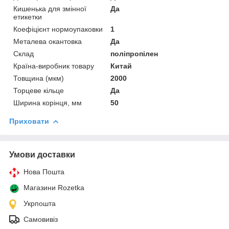
Кишенька для змінної
Да
етикетки
Коефіцієнт нормоупаковки
1
Металева окантовка
Да
Склад
поліпропілен
Країна-виробник товару
Китай
Товщина (мкм)
2000
Торцеве кільце
Да
Ширина корінця, мм
50
Приховати
Умови доставки
Нова Пошта
Магазини Rozetka
Укрпошта
Самовивіз