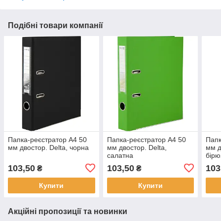
Подібні товари компанії
Папка-реєстратор А4 50
Папка-реєстратор А4 50
Папк
мм двостор. Delta, чорна
мм двостор. Delta,
мм д
салатна
бірю
103,50
103,50
103
₴
₴
Купити
Купити
Акційні пропозиції та новинки