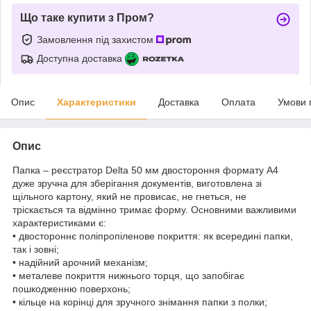
Що таке купити з Пром?
Замовлення під захистом
Доступна доставка
Опис
Характеристики
Доставка
Оплата
Умови 
Опис
Папка – реєстратор Delta 50 мм двостороння формату А4
дуже зручна для зберігання документів, виготовлена зі
щільного картону, який не провисає, не гнеться, не
тріскається та відмінно тримає форму. Основними важливими
характеристиками є:
• двостороннє поліпропіленове покриття: як всередині папки,
так і зовні;
• надійний арочний механізм;
• металеве покриття нижнього торця, що запобігає
пошкодженню поверхонь;
• кільце на корінці для зручного знімання папки з полки;