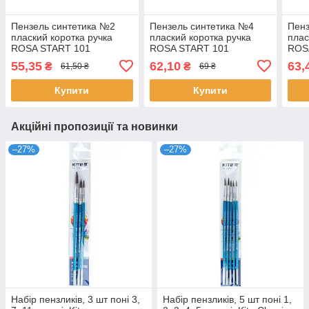
Пензель синтетика №2
Пензель синтетика №4
Пенз
плаский коротка ручка
плаский коротка ручка
плас
ROSA START 101
ROSA START 101
ROS
55,35
62,10
63,
₴
₴
61,50 ₴
69 ₴
Купити
Купити
Акційні пропозиції та новинки
–27%
–27%
Набір пензликів, 3 шт поні 3,
Набір пензликів, 5 шт поні 1,