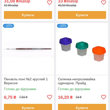
31,08
33
₴/набір
₴/набір
42 ₴/набір
40,50 ₴/набір
Купити
Купити
–10%
–10%
Пензель поні №2 круглий 1
Склянка-непроливайка
Вересня
одинарна, Прайд
Готово до відправки
Готово до відправки
6,75
16,20
₴
₴
7,50 ₴
18 ₴
Купити
Купити