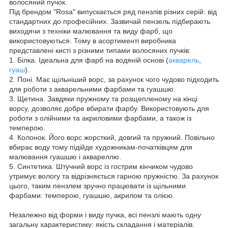
волосяний пучок.
Під брендом "Rosa" випускається ряд пензлів різних серій: від
стандартних до професійних. Зазвичай пензель підбирають
виходячи з техніки малювання та виду фарб, що
використовуються. Тому в асортименті виробника
представлені кисті з різними типами волосяних пучків:
1. Білка. Ідеальна для фарб на водяній основі (
акварель
,
гуаш
).
2. Поні. Має щільніший ворс, за рахунок чого чудово підходить
для роботи з акварельними фарбами та гуашшю.
3. Щетина. Завдяки пружному та розщепленому на кінці
ворсу, дозволяє добре вбирати фарбу. Використовують для
роботи з олійними та акриловими фарбами, а також із
темперою.
4. Колонок. Його ворс жорсткий, довгий та пружний. Повільно
вбирає воду тому підійде художникам-початківцям для
малювання гуашшю і аквареллю.
5. Синтетика. Штучний ворс із гострим кінчиком чудово
утримує вологу та відрізняється гарною пружністю. За рахунок
цього, таким пензлем зручно працювати із щільними
фарбами: темперою, гуашшю, акрилом та олією.
Незалежно від форми і виду пучка, всі пензлі мають одну
загальну характеристику: якість складання і матеріалів.