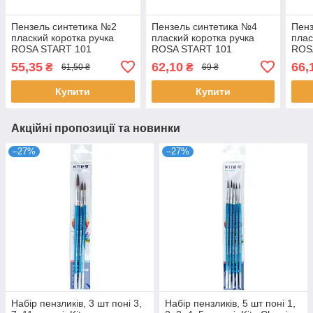
Пензель синтетика №2
Пензель синтетика №4
Пенз
плаский коротка ручка
плаский коротка ручка
плас
ROSA START 101
ROSA START 101
ROS
55,35
62,10
66,
₴
₴
61,50 ₴
69 ₴
Купити
Купити
Акційні пропозиції та новинки
–27%
–27%
Набір пензликів, 3 шт поні 3,
Набір пензликів, 5 шт поні 1,