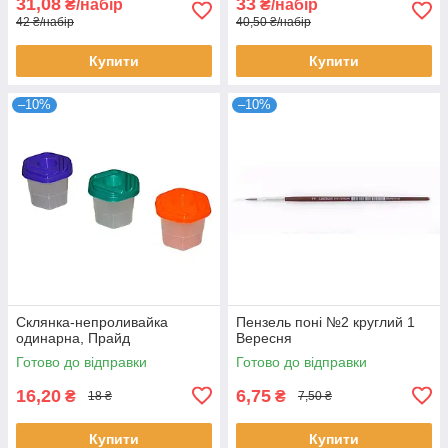
31,08
33
₴/набір
₴/набір
42 ₴/набір
40,50 ₴/набір
Купити
Купити
–10%
–10%
Склянка-непроливайка
Пензель поні №2 круглий 1
одинарна, Прайд
Вересня
Готово до відправки
Готово до відправки
16,20
6,75
₴
₴
18 ₴
7,50 ₴
Купити
Купити