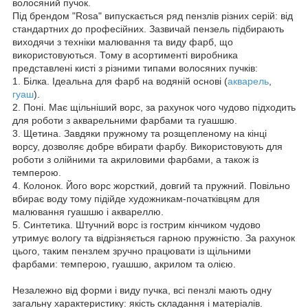
волосяний пучок.
Під брендом "Rosa" випускається ряд пензлів різних серій: від
стандартних до професійних. Зазвичай пензель підбирають
виходячи з техніки малювання та виду фарб, що
використовуються. Тому в асортименті виробника
представлені кисті з різними типами волосяних пучків:
1. Білка. Ідеальна для фарб на водяній основі (
акварель
,
гуаш
).
2. Поні. Має щільніший ворс, за рахунок чого чудово підходить
для роботи з акварельними фарбами та гуашшю.
3. Щетина. Завдяки пружному та розщепленому на кінці
ворсу, дозволяє добре вбирати фарбу. Використовують для
роботи з олійними та акриловими фарбами, а також із
темперою.
4. Колонок. Його ворс жорсткий, довгий та пружний. Повільно
вбирає воду тому підійде художникам-початківцям для
малювання гуашшю і аквареллю.
5. Синтетика. Штучний ворс із гострим кінчиком чудово
утримує вологу та відрізняється гарною пружністю. За рахунок
цього, таким пензлем зручно працювати із щільними
фарбами: темперою, гуашшю, акрилом та олією.
Незалежно від форми і виду пучка, всі пензлі мають одну
загальну характеристику: якість складання і матеріалів.