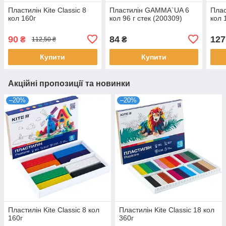
Пластилін Kite Classic 8
Пластилін GAMMA`UA 6
Пла
кол 160г
кол 96 г стек (200309)
кол 
90
84
127
₴
₴
112,50 ₴
Купити
Купити
Акційні пропозиції та новинки
–20%
–20%
Пластилін Kite Classic 8 кол
Пластилін Kite Classic 18 кол
160г
360г