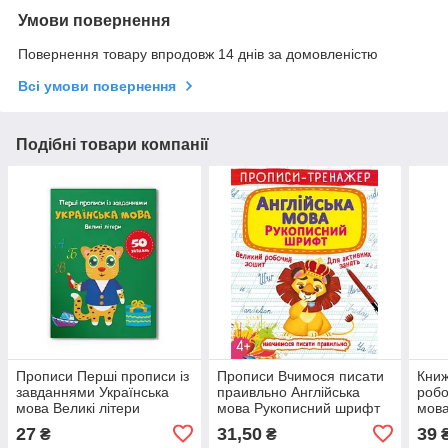
Умови повернення
Повернення товару впродовж 14 днів за домовленістю
Всі умови повернення
Подібні товари компанії
Прописи Перші прописи із
Прописи Вчимося писати
Книж
завданнями Українська
праивльно Англійська
робо
мова Великі літери
мова Рукописний шрифт
мов
27
31,50
39
₴
₴