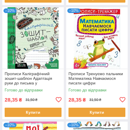
–10%
–10%
Прописи Каліграфічний
Прописи Тренуємо пальчики
зошит-шаблон Адаптація
Математика Навчаємося
руки до письма у
писати цифри
стандартному зошиті в лінію
Готово до відправки
Готово до відправки
зелена обк
28,35
28,35
₴
₴
31,50 ₴
31,50 ₴
Купити
Купити
–10%
–10%