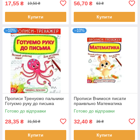
17,55
56,70
₴
₴
19,50 ₴
63 ₴
Купити
Купити
–10%
–10%
Прописи Тренуємо пальчики
Прописи Вчимося писати
Готуємо руку до письма
праивльно Математика
Готово до відправки
Готово до відправки
28,35
32,40
₴
₴
31,50 ₴
36 ₴
Купити
Купити