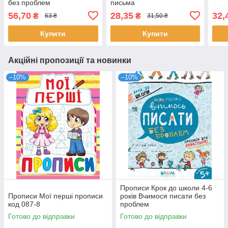
без проблем
письма
56,70
28,35
32,
₴
₴
63 ₴
31,50 ₴
Купити
Купити
Акційні пропозиції та новинки
–10%
–10%
Прописи Крок до школи 4-6
Прописи Мої перші прописи
років Вчимося писати без
код 087-8
проблем
Готово до відправки
Готово до відправки