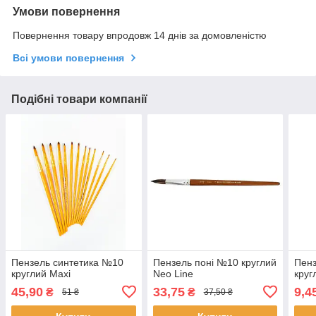
Умови повернення
Повернення товару впродовж 14 днів за домовленістю
Всі умови повернення
Подібні товари компанії
Пензель синтетика №10
Пензель поні №10 круглий
Пенз
круглий Maxi
Neo Line
круг
45,90
33,75
9,4
₴
₴
51 ₴
37,50 ₴