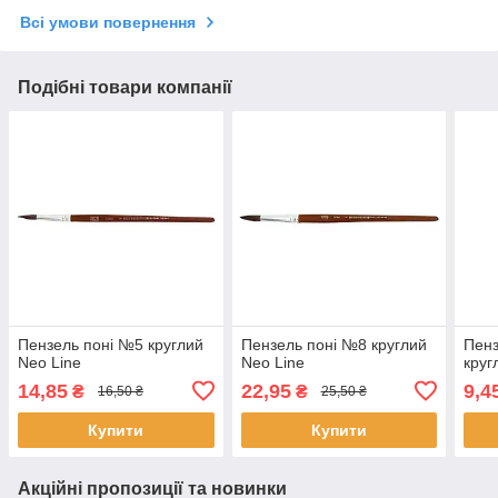
Всі умови повернення
Подібні товари компанії
Пензель поні №5 круглий
Пензель поні №8 круглий
Пенз
Neo Line
Neo Line
круг
14,85
22,95
9,4
₴
₴
16,50 ₴
25,50 ₴
Купити
Купити
Акційні пропозиції та новинки