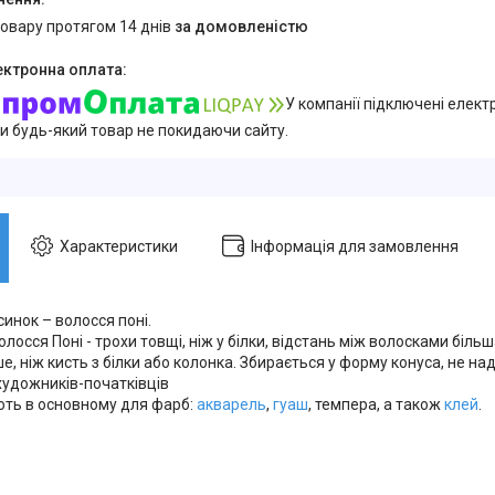
товару протягом 14 днів
за домовленістю
У компанії підключені елект
и будь-який товар не покидаючи сайту.
Характеристики
Інформація для замовлення
инок – волосся поні.
лосся Поні - трохи товщі, ніж у білки, відстань між волосками біль
, ніж кисть з білки або колонка. Збирається у форму конуса, не над
художників-початківців
ть в основному для фарб:
акварель
,
гуаш
, темпера, а також
клей
.