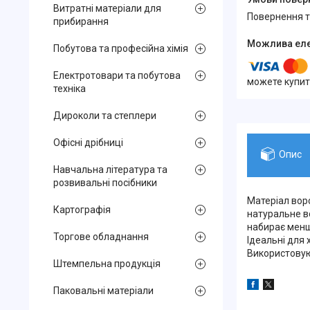
Витратні матеріали для
повернення 
прибирання
Побутова та професійна хімія
Електротовари та побутова
можете купит
техніка
Дироколи та степлери
Офісні дрібниці
Опис
Навчальна література та
розвивальні посібники
Матеріал ворс
Картографія
натуральне во
набирає менше
Торгове обладнання
Ідеальні для 
Використовую
Штемпельна продукція
Паковальні матеріали