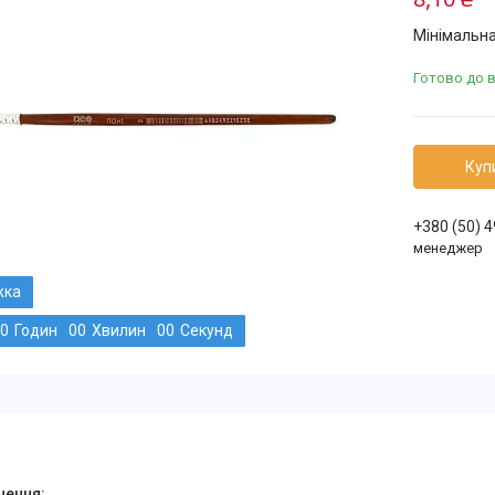
Мінімальна
Готово до 
Куп
+380 (50) 
менеджер
0
Годин
0
0
Хвилин
0
0
Секунд