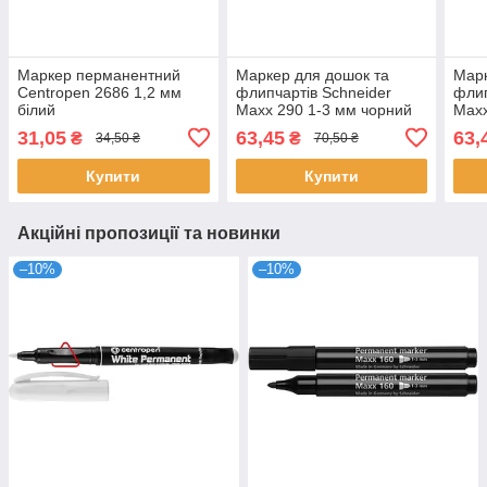
Маркер перманентний
Маркер для дошок та
Марк
Centropen 2686 1,2 мм
флипчартів Schneider
флип
білий
Maxx 290 1-3 мм чорний
Maxx
чер
31,05
63,45
63,
₴
₴
34,50 ₴
70,50 ₴
Купити
Купити
Акційні пропозиції та новинки
–10%
–10%