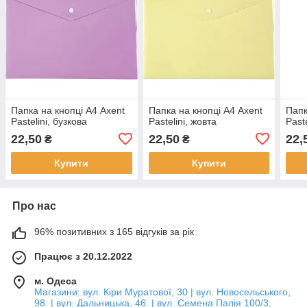
Папка на кнопці А4 Axent
Папка на кнопці А4 Axent
Папк
Pastelini, бузкова
Pastelini, жовта
Paste
22,50
22,50
22,
₴
₴
Купити
Купити
Про нас
96% позитивних з 165 відгуків за рік
Працює з 20.12.2022
м. Одеса
Магазини: вул. Кіри Муратової, 30 | вул. Новосельського,
98. | вул. Дальницька, 46. | вул. Семена Палія 100/3,