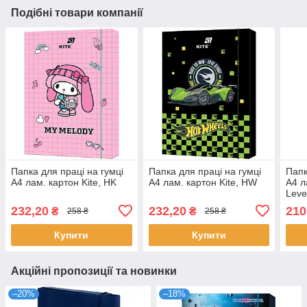
Подібні товари компанії
Папка для праці на гумці
Папка для праці на гумці
Папк
А4 лам. картон Kite, HK
А4 лам. картон Kite, HW
А4 л
Leve
232,20
232,20
210
₴
₴
258 ₴
258 ₴
Купити
Купити
Акційні пропозиції та новинки
–20%
–18%