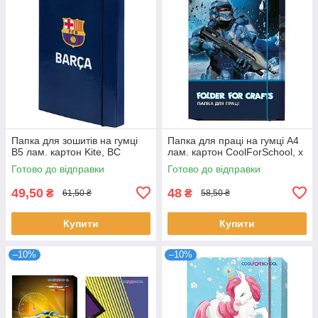
Папка для зошитів на гумці
Папка для праці на гумці А4
В5 лам. картон Kite, BC
лам. картон CoolForSchool, х
Готово до відправки
Готово до відправки
49,50
48
₴
₴
61,50 ₴
58,50 ₴
Купити
Купити
–10%
–10%