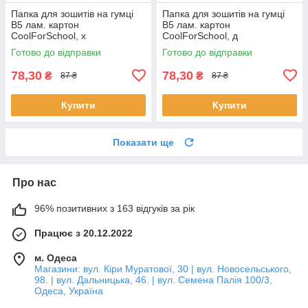
Папка для зошитів на гумці
Папка для зошитів на гумці
В5 лам. картон
В5 лам. картон
CoolForSchool, х
CoolForSchool, д
Готово до відправки
Готово до відправки
78,30
78,30
₴
₴
87 ₴
87 ₴
Купити
Купити
Показати ще
Про нас
96% позитивних з 163 відгуків за рік
Працює з 20.12.2022
м. Одеса
Магазини: вул. Кіри Муратової, 30 | вул. Новосельського,
98. | вул. Дальницька, 46. | вул. Семена Палія 100/3,
Одеса, Україна