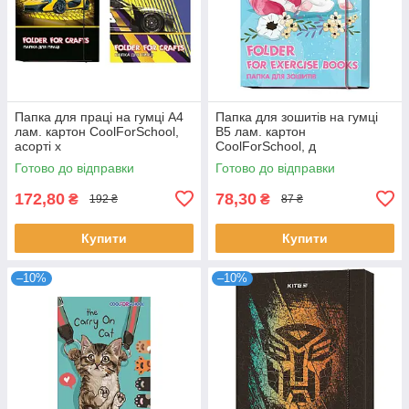
Папка для праці на гумці А4
Папка для зошитів на гумці
лам. картон CoolForSchool,
В5 лам. картон
асорті х
CoolForSchool, д
Готово до відправки
Готово до відправки
172,80
78,30
₴
₴
192 ₴
87 ₴
Купити
Купити
–10%
–10%