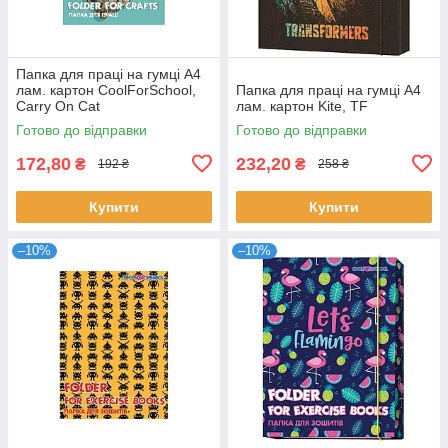
Папка для праці на гумці А4
лам. картон CoolForSchool,
Папка для праці на гумці А4
Carry On Cat
лам. картон Kite, TF
Готово до відправки
Готово до відправки
172,80
232,20
₴
₴
192 ₴
258 ₴
Купити
Купити
–10%
–10%