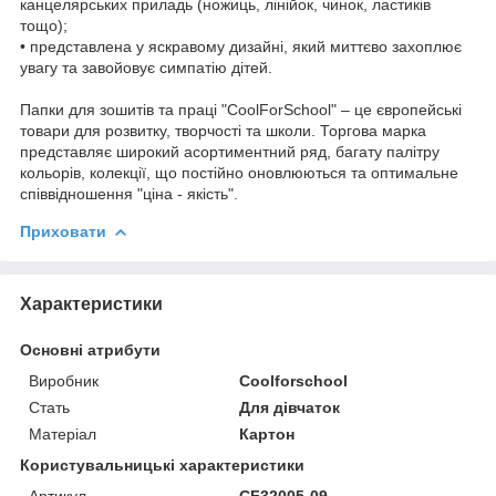
канцелярських приладь (ножиць, лінійок, чинок, ластиків
тощо);
• представлена у яскравому дизайні, який миттєво захоплює
увагу та завойовує симпатію дітей.
Папки для зошитів та праці "CoolForSchool" – це європейські
товари для розвитку, творчості та школи. Торгова марка
представляє широкий асортиментний ряд, багату палітру
кольорів, колекції, що постійно оновлюються та оптимальне
співвідношення "ціна - якість".
Приховати
Характеристики
Основні атрибути
Виробник
Coolforschool
Стать
Для дівчаток
Матеріал
Картон
Користувальницькі характеристики
Артикул
CF32005-09