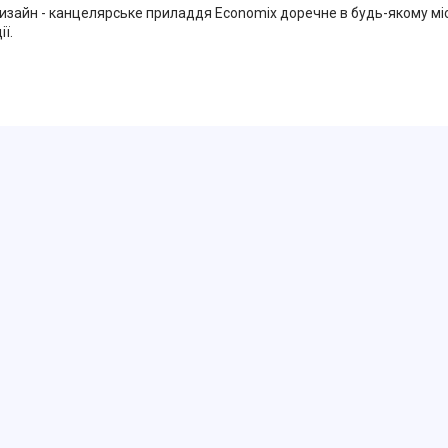
изайн - канцелярське приладдя Economix доречне в будь-якому місц
ї.