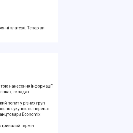
ронні платежі. Тепер ви
етою нанесення інформації
очках, складах.
ий попит у різних груп
влено сукупністю переваг:
 канцтовари Economix
є тривалий термін