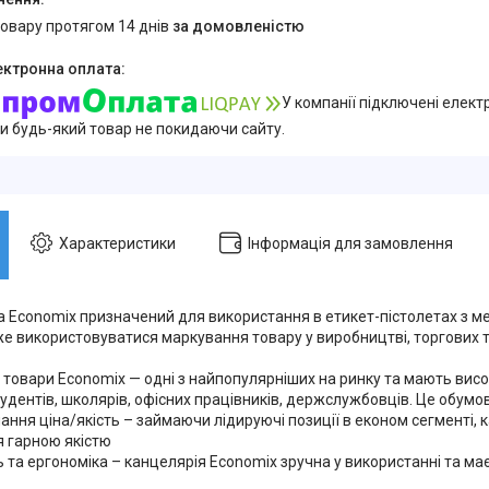
товару протягом 14 днів
за домовленістю
У компанії підключені елект
и будь-який товар не покидаючи сайту.
Характеристики
Інформація для замовлення
ка Economix призначений для використання в етикет-пістолетах з м
же використовуватися маркування товару у виробництві, торгових т
товари Economix — одні з найпопулярніших на ринку та мають висок
удентів, школярів, офісних працівників, держслужбовців. Це обумо
ання ціна/якість – займаючи лідируючі позиції в економ сегменті,
я гарною якістю
ь та ергономіка – канцелярія Economix зручна у використанні та ма