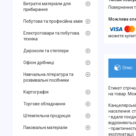
Витратні матеріали для
повернення 
прибирання
Побутова та професійна хімія
Електротовари та побутова
можете купит
техніка
Дироколи та степлери
Офісні дрібниці
Опис
Навчальна література та
розвивальні посібники
Етикет стріч
Картографія
на товар. Мо
Торгове обладнання
Канцелярські 
населення: ст
Штемпельна продукція
• вдале поєдн
відрізняютьс
Паковальні матеріали
• практичніст
експлуатації