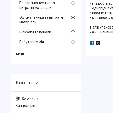
Банківська техніка та
• гладкість а
витратні матеріали
• однорідна 
• насиченість 
Офісна техніка та витратні
• має високу 
матеріали
Папір упакова
«А» — найвищо
Рюкзаки та пенали
Побутова хімія
Акції
Канцелярiя