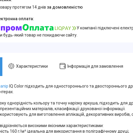
товару протягом 14 днів
за домовленістю
У компанії підключені елект
и будь-який товар не покидаючи сайту.
Характеристики
Інформація для замовлення
апір
IQ Color підходить для одностороннього та двостороннього др
нтерах.
оку однорідність кольору та точну нарізку аркуша, підходить для д
 презентаційних матеріалів, класифікації друкованої інформації.
користовують для виготовлення аплікацій, декоративних виробів, с
r відрізняється високими якісними характеристиками:
ність 160 г/м² ідеальна для використання в поліграфічному друці;