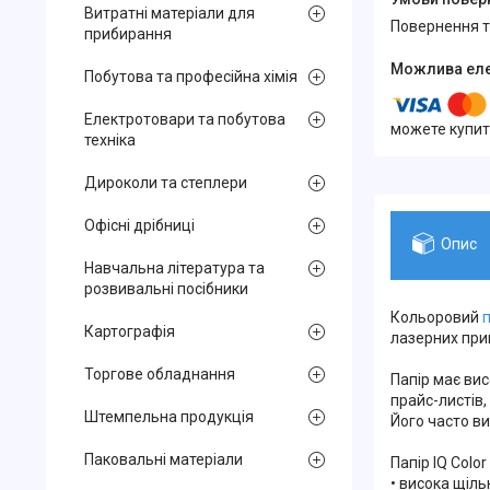
Витратні матеріали для
повернення 
прибирання
Побутова та професійна хімія
Електротовари та побутова
можете купит
техніка
Дироколи та степлери
Офісні дрібниці
Опис
Навчальна література та
розвивальні посібники
Кольоровий
п
Картографія
лазерних при
Торгове обладнання
Папір має вис
прайс-листів,
Штемпельна продукція
Його часто ви
Паковальні матеріали
Папір IQ Colo
• висока щіль