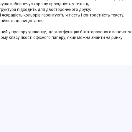
ркуша забезпечує хорошу прохідність у техніці;
структура підходить для двостороннього друку;
і яскравість кольорів гарантують чіткість і контрастність тексту;
стійкість до вицвітання.
ний у прозору упаковку, що має функцію багаторазового запечатува
му класу якості офісного паперу, який можна знайти на ринку.