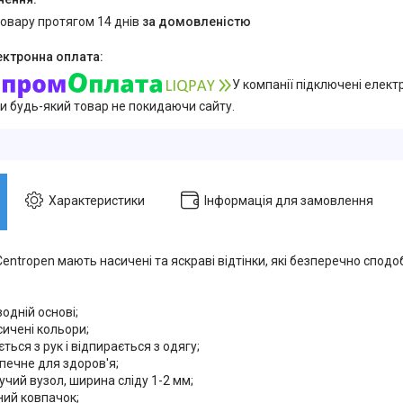
товару протягом 14 днів
за домовленістю
У компанії підключені елект
и будь-який товар не покидаючи сайту.
Характеристики
Інформація для замовлення
entropen мають насичені та яскраві відтінки, які безперечно спо
водній основі;
асичені кольори;
ється з рук і відпирається з одягу;
печне для здоров'я;
учий вузол, ширина сліду 1-2 мм;
ний ковпачок;