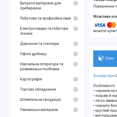
Витратні матеріали для
повернення 
прибирання
Побутова та професійна хімія
Електротовари та побутова
можете купит
техніка
Дироколи та степлери
Офісні дрібниці
Опис
Навчальна література та
розвивальні посібники
Фломастери
C
Картографія
Особливості:
Торгове обладнання
• чорнила на 
• яскраві й н
Штемпельна продукція
• легко змива
• чорнило без
Паковальні матеріали
• круглий пиш
• вентильова