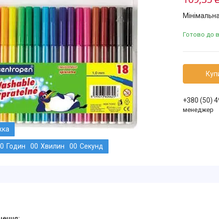
Мінімальна
Готово до 
Куп
+380 (50) 
менеджер
0
Годин
0
0
Хвилин
0
0
Секунд