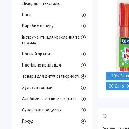
Ліквідація текстилю
Папір
Вироби з паперу
Інструменти для креслення та
письма
Папки й архіви
Настільне приладдя
–10%
Товари для дитячої творчості
0
0
Днів
0
Художні товари
Альбоми та зошити шкільні
Сувенірна продукція
Посуд