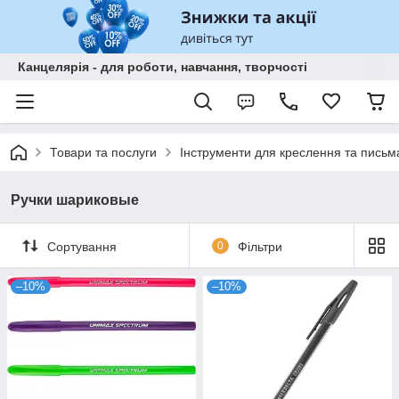
Канцелярія - для роботи, навчання, творчості
Товари та послуги
Інструменти для креслення та письм
Ручки шариковые
Сортування
0
Фільтри
–10%
–10%