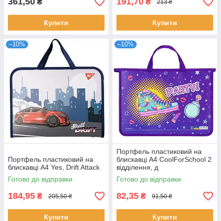
361,50
191,70
₴
₴
213 ₴
Купити
Купити
–10%
–10%
Портфель пластиковий на
Портфель пластиковий на
блискавці А4 CoolForSchool 2
блискавці А4 Yes, Drift Attack
відділення, д
Готово до відправки
Готово до відправки
184,95
82,35
₴
₴
205,50 ₴
91,50 ₴
Купити
Купити