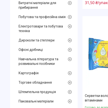
31,50 ₴/упа
Витратні матеріали для
прибирання
Побутова та професійна хімія
Електротовари та побутова
техніка
Дироколи та степлери
Офісні дрібниці
Навчальна література та
розвивальні посібники
Картографія
Торгове обладнання
Штемпельна продукція
Серветки волог
вітамінами
Паковальні матеріали
Готово до відп