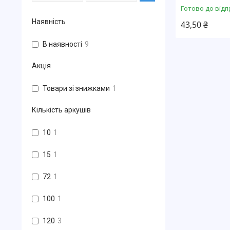
Готово до відп
Наявність
43,50 ₴
В наявності
9
Акція
Товари зі знижками
1
Кількість аркушів
10
1
15
1
72
1
100
1
120
3