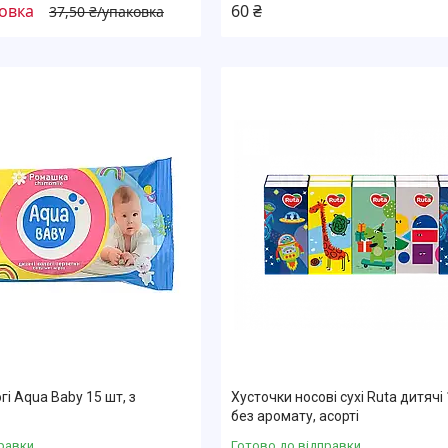
ковка
60 ₴
37,50 ₴/упаковка
і Aqua Baby 15 шт, з
Хусточки носові сухі Ruta дитячі 
без аромату, асорті
равки
Готово до відправки