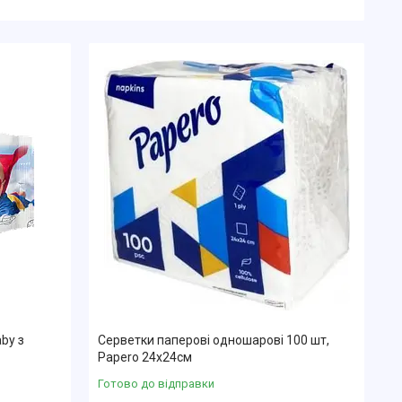
by з
Серветки паперові одношарові 100 шт,
Papero 24х24см
Готово до відправки