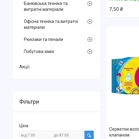
Банківська техніка та
7,50 ₴
витратні матеріали
Офісна техніка та витратні
матеріали
Рюкзаки та пенали
Побутова хімія
Акції
Фільтри
Ціна
Серветки волог
клапаном