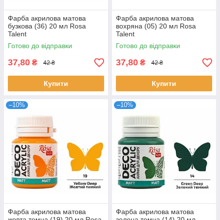
Фарба акрилова матова
Фарба акрилова матова
бузкова (36) 20 мл Rosa
вохряна (05) 20 мл Rosa
Talent
Talent
Готово до відправки
Готово до відправки
37,80
37,80
₴
₴
42 ₴
42 ₴
Купити
Купити
–10%
–10%
Фарба акрилова матова
Фарба акрилова матова
жовта темна (19) 20 мл Rosa
зелена темна (14) 20 мл