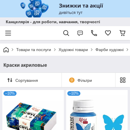
Канцелярія - для роботи, навчання, творчості
Товари та послуги
Художні товари
Фарби художні
Краски акриловые
Сортування
0
Фільтри
–10%
–10%