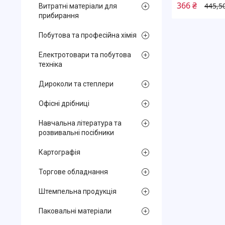
366 ₴
445,5
Витратні матеріали для
прибирання
Побутова та професійна хімія
Електротовари та побутова
техніка
Дироколи та степлери
Офісні дрібниці
Навчальна література та
розвивальні посібники
Картографія
Торгове обладнання
Штемпельна продукція
Паковальні матеріали