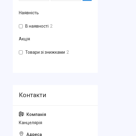
Наявність
В наявності
2
Акція
Товари зі знижками
2
Канцелярiя