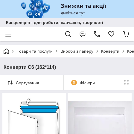
Канцелярія - для роботи, навчання, творчості
Товари та послуги
Вироби з паперу
Конверти
Кон
Конверти C6 (162*114)
Сортування
0
Фільтри