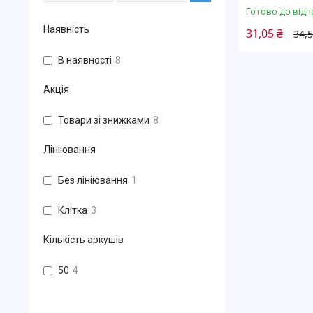
Готово до відп
Наявність
31,05 ₴
34,5
В наявності
8
Акція
Товари зі знижками
8
Лініювання
Без лініювання
1
Клітка
3
Кількість аркушів
50
4