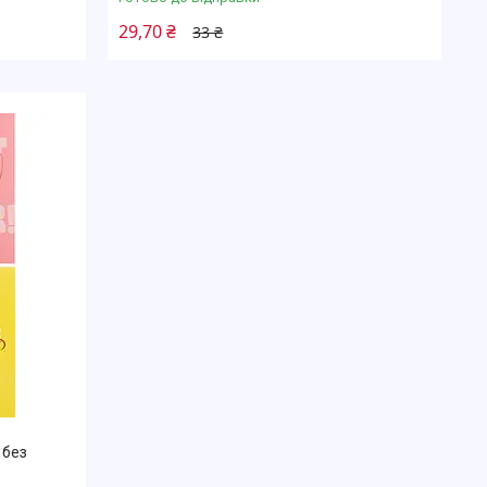
29,70 ₴
33 ₴
 без