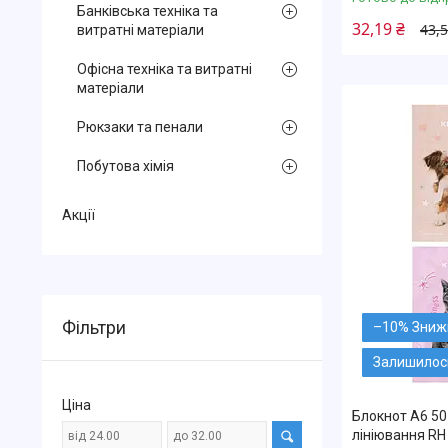
Банківська техніка та
32,19 ₴
43,5
витратні матеріали
Офісна техніка та витратні
матеріали
Рюкзаки та пенали
Побутова хімія
Акції
Фільтри
–10%
Залишилось
Ціна
Блокнот А6 50
лініювання RH 