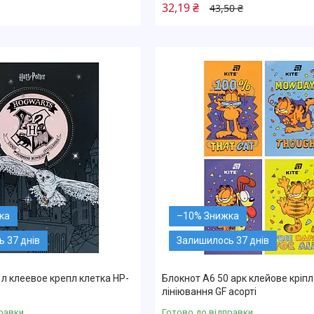
32,19 ₴
43,50 ₴
–10%
 37 днів
Залишилось 37 днів
 л клеевое крепл клетка HP-
Блокнот А6 50 арк клейове кріпл
лініювання GF асорті
равки
Готово до відправки