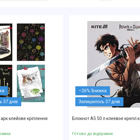
–26%
 37 днів
Залишилось 37 днів
 арк клейове кріплення
Блокнот А5 50 л клеевое крепл 
равки
Готово до відправки