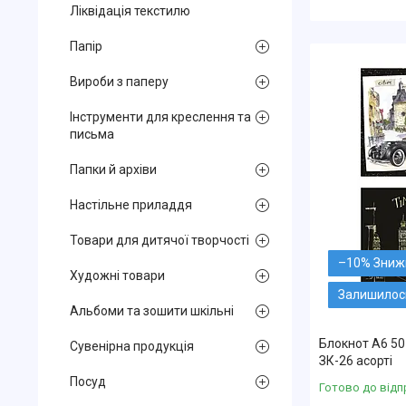
Ліквідація текстилю
Папір
Вироби з паперу
Інструменти для креслення та
письма
Папки й архіви
Настільне приладдя
Товари для дитячої творчості
–10%
Художні товари
Залишилось
Альбоми та зошити шкільні
Блокнот А6 50
Сувенірна продукція
ЗК-26 асорті
Посуд
Готово до відп