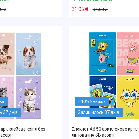
31,05 ₴
0 ₴
34,50 ₴
–10%
 37 днів
Залишилось 37 днів
 арк клейове кріпл без
Блокнот А6 50 арк клейове кріпл
асорті
лініювання SB асорті