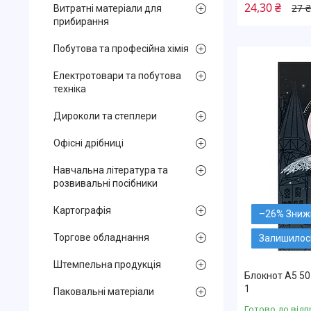
24,30 ₴
27 ₴
Витратні матеріали для
прибирання
Побутова та професійна хімія
Електротовари та побутова
техніка
Дироколи та степлери
Офісні дрібниці
Навчальна література та
розвивальні посібники
Картографія
–26%
Торгове обладнання
Залишилось
Штемпельна продукція
Блокнот А5 50
1
Паковальні матеріали
Готово до відп