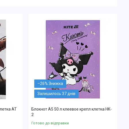
–26%
Залишилось 37 днів
клетка AT
Блокнот А5 50 л клеевое крепл клетка HK-
2
Готово до відправки