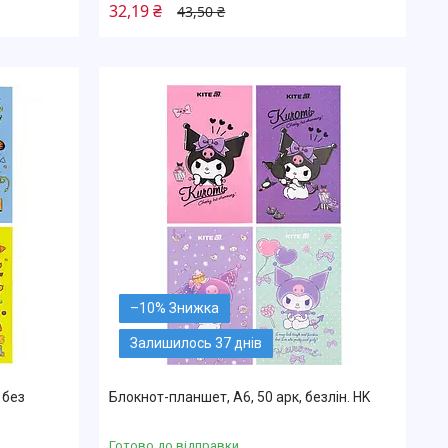
32,19 ₴
43,50 ₴
–10%
Залишилось 37 днів
 без
Блокнот-планшет, A6, 50 арк, безлін. HK
Готово до відправки