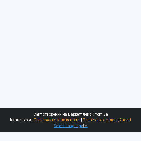
Сайт створений на маркетплейсі
Prom.ua
Канцелярiя |
Поскаржитися на контент
|
Політика конфіденційності
Select Language
▼