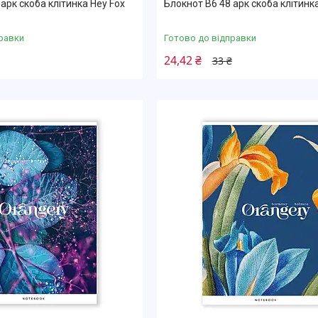
арк скоба клітинка Hey Fox
Блокнот В6 48 арк скоба клітинка
равки
Готово до відправки
24,42 ₴
33 ₴