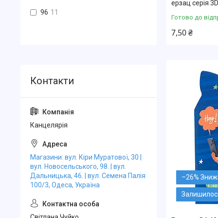
ерзац серія 3
96
11
Готово до відп
7,50 ₴
Канцелярiя
Магазини: вул. Кіри Муратової, 30 |
вул. Новосельського, 98. | вул.
Дальницька, 46. | вул. Семена Палія
–26%
100/3, Одеса, Україна
Залишилось
Свiтлана Чуйко