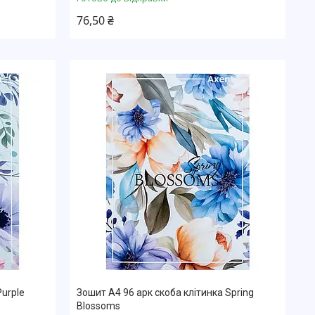
76,50 ₴
Purple
Зошит А4 96 арк скоба клітинка Spring
Blossoms