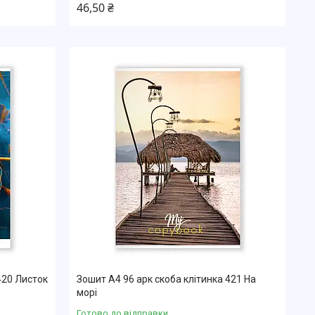
46,50 ₴
420 Листок
Зошит А4 96 арк скоба клітинка 421 На
морі
Готово до відправки