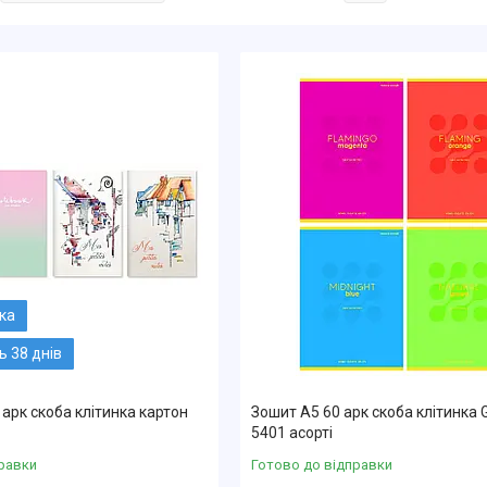
 38 днів
 арк скоба клітинка картон
Зошит А5 60 арк скоба клітинка 
5401 асорті
равки
Готово до відправки