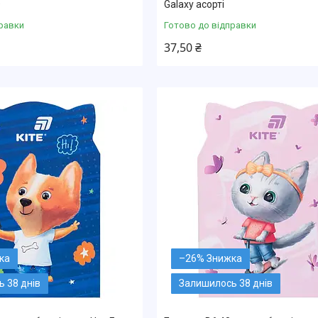
D
Galaxy асорті
равки
Готово до відправки
37,50 ₴
–26%
 38 днів
Залишилось 38 днів