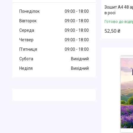
Зошит А4 48 а
Понеділок
09:00
18:00
в росі
Вівторок
09:00
18:00
Готово до відп
52,50 ₴
Середа
09:00
18:00
Четвер
09:00
18:00
Пʼятниця
09:00
18:00
Субота
Вихідний
Неділя
Вихідний