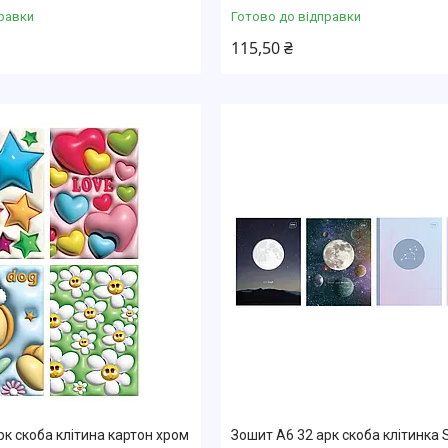
равки
Готово до відправки
115,50 ₴
рк скоба клітина картон хром
Зошит А6 32 арк скоба клітинка 