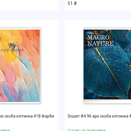
51 ₴
рк скоба клітинка 418 Фарби
Зошит А4 96 арк скоба клітинка 
равки
Готово до відправки