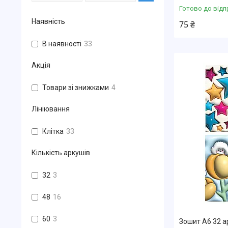
Готово до відп
Наявність
75 ₴
В наявності
33
Акція
Товари зі знижками
4
Лініювання
Клітка
33
Кількість аркушів
32
3
48
16
60
3
Зошит А6 32 а