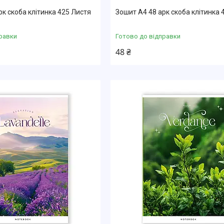
рк скоба клітинка 425 Листя
Зошит А4 48 арк скоба клітинка 
равки
Готово до відправки
48 ₴