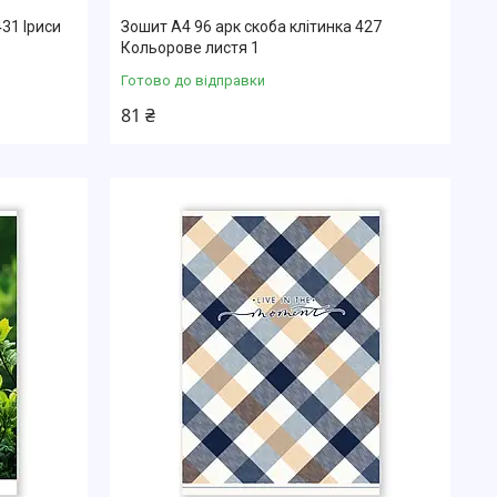
431 Іриси
Зошит А4 96 арк скоба клітинка 427
Кольорове листя 1
Готово до відправки
81 ₴