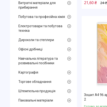
21,60 ₴
24 ₴
Витратні матеріали для
прибирання
Побутова та професійна хімія
Електротовари та побутова
техніка
Дироколи та степлери
Офісні дрібниці
Навчальна література та
розвивальні посібники
Картографія
Торгове обладнання
Штемпельна продукція
Зошит А4 96 а
2
Паковальні матеріали
Готово до відп