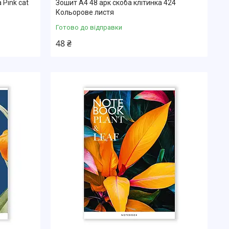
 Pink cat
Зошит А4 48 арк скоба клітинка 424
Кольорове листя
Готово до відправки
48 ₴