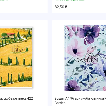
82,50 ₴
рк скоба клітинка 422
Зошит А4 96 арк скоба клітинка 
Garden