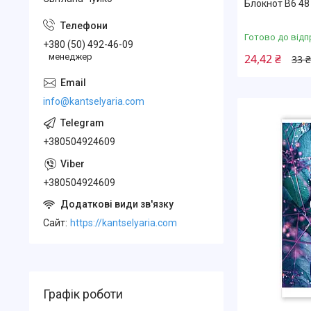
Блокнот В6 48 
Готово до відп
+380 (50) 492-46-09
менеджер
24,42 ₴
33 ₴
info@kantselyaria.com
+380504924609
+380504924609
Cайт
https://kantselyaria.com
Графік роботи