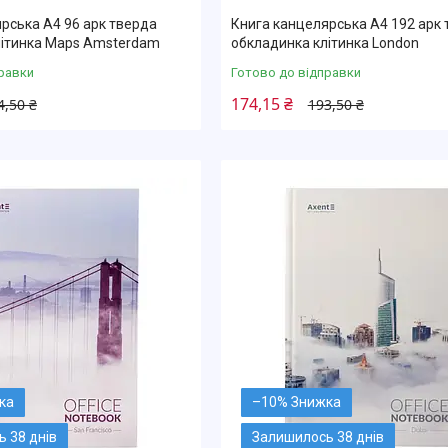
рська А4 96 арк тверда
Книга канцелярська А4 192 арк
літинка Maps Amsterdam
обкладинка клітинка London
равки
Готово до відправки
174,15 ₴
4,50 ₴
193,50 ₴
–10%
 38 днів
Залишилось 38 днів