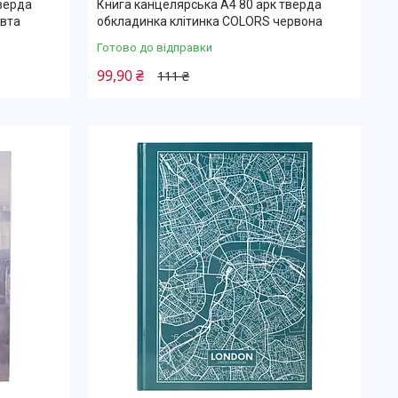
верда
Книга канцелярська А4 80 арк тверда
овта
обкладинка клітинка COLORS червона
Готово до відправки
99,90 ₴
111 ₴