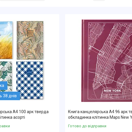
 38 днів
рська А4 100 арк тверда
Книга канцелярська А4 96 арк т
ітинка асорті
обкладинка клітинка Maps New Y
равки
Готово до відправки