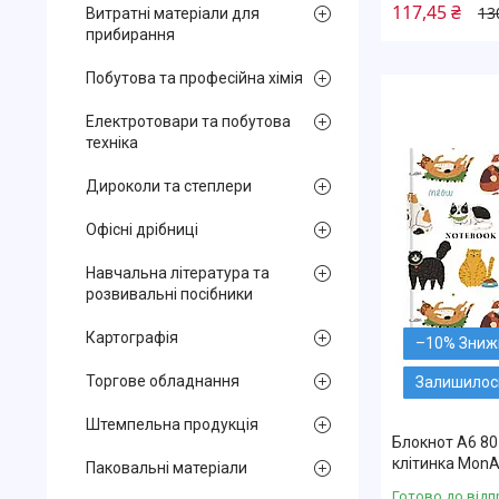
117,45 ₴
13
Витратні матеріали для
прибирання
Побутова та професійна хімія
Електротовари та побутова
техніка
Дироколи та степлери
Офісні дрібниці
Навчальна література та
розвивальні посібники
Картографія
–10%
Торгове обладнання
Залишилось
Штемпельна продукція
Блокнот А6 80
клітинка MonA
Паковальні матеріали
Готово до відп