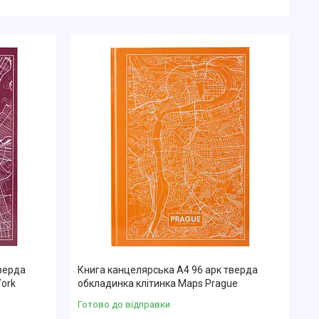
верда
Книга канцелярська А4 96 арк тверда
ork
обкладинка клітинка Maps Prague
Готово до відправки