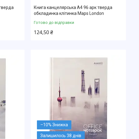
 тверда
Книга канцелярська А4 96 арк тверда
обкладинка клітинка Maps London
Готово до відправки
124,50 ₴
–10%
Залишилось 38 днів