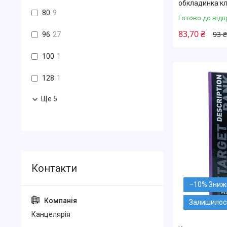
обкладинка кл
80
9
Готово до відп
83,70 ₴
93 ₴
96
27
100
1
128
1
Ще 5
–10%
Залишилось
Канцелярiя