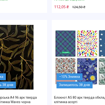
112,05 ₴
124,50 ₴
–10%
 38 днів
Залишилось 38 днів
рська А4 96 арк тверда
Блокнот А5 80 арк тверда обкл
ітинка Waves чорна
клітинка асорті