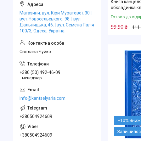
Книга канцеля
обкладинка к
Магазини: вул. Кіри Муратової, 30 |
Готово до відп
вул. Новосельського, 98. | вул.
Дальницька, 46. | вул. Семена Палія
99,90 ₴
111
100/3, Одеса, Україна
Свiтлана Чуйко
+380 (50) 492-46-09
менеджер
info@kantselyaria.com
+380504924609
–10%
Залишилось
+380504924609