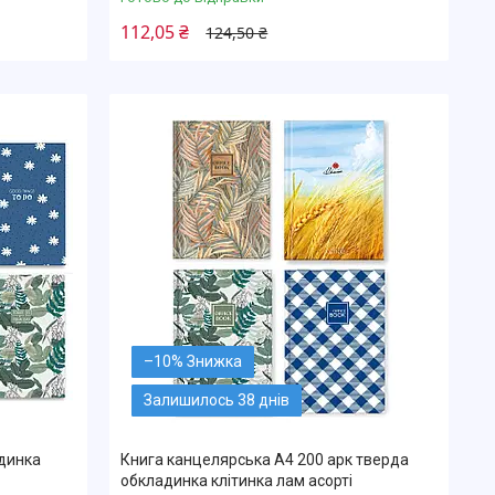
112,05 ₴
124,50 ₴
–10%
Залишилось 38 днів
адинка
Книга канцелярська А4 200 арк тверда
обкладинка клітинка лам асорті