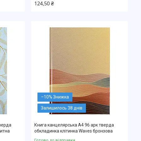
124,50 ₴
–10%
Залишилось 38 днів
верда
Книга канцелярська А4 96 арк тверда
китна
обкладинка клітинка Waves бронзова
Готово до відправки