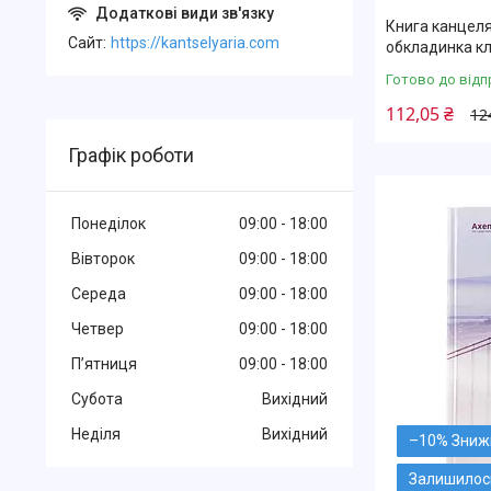
Книга канцеля
Cайт
https://kantselyaria.com
обкладинка к
Готово до відп
112,05 ₴
12
Графік роботи
Понеділок
09:00
18:00
Вівторок
09:00
18:00
Середа
09:00
18:00
Четвер
09:00
18:00
Пʼятниця
09:00
18:00
Субота
Вихідний
Неділя
Вихідний
–10%
Залишилось