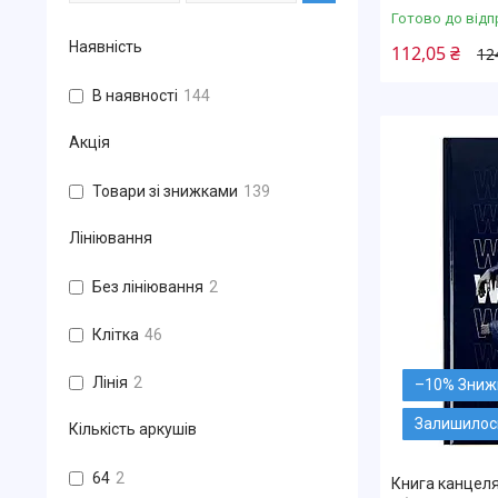
Готово до відп
Наявність
112,05 ₴
12
В наявності
144
Акція
Товари зі знижками
139
Лініювання
Без лініювання
2
Клітка
46
Лінія
2
–10%
Залишилось
Кількість аркушів
64
2
Книга канцеля