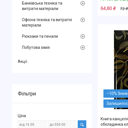
Банківська техніка та
64,80 ₴
72 ₴
витратні матеріали
Офісна техніка та витратні
матеріали
Рюкзаки та пенали
Побутова хімія
Акції
Фільтри
–10%
Залишилось
Ціна
Книга канцеля
обкладинка кл