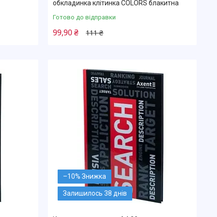
обкладинка клітинка COLORS блакитна
Готово до відправки
99,90 ₴
111 ₴
–10%
Залишилось 38 днів