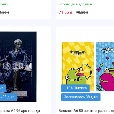
равки
Готово до відправки
71,55 ₴
4,50 ₴
79,50 ₴
–10%
 38 днів
Залишилось 38 днів
рська А4 96 арк тверда
Блокнот А6 80 арк інтегральна 