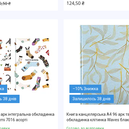
124,50 ₴
0,50 ₴
–10%
 38 днів
Залишилось 38 днів
 арк інтегральна обкладинка
Книга канцелярська А4 96 арк т
mi 7016 асорті
обкладинка клітинка Waves бла
равки
Готово до відправки