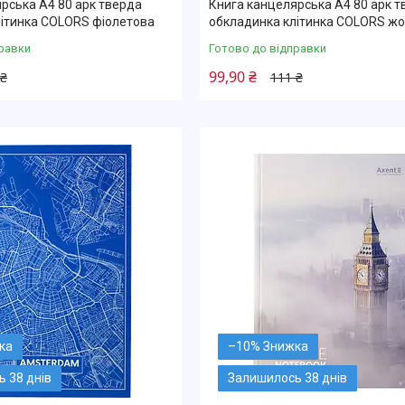
рська А4 80 арк тверда
Книга канцелярська А4 80 арк т
літинка COLORS фіолетова
обкладинка клітинка COLORS ж
равки
Готово до відправки
99,90 ₴
 ₴
111 ₴
–10%
 38 днів
Залишилось 38 днів