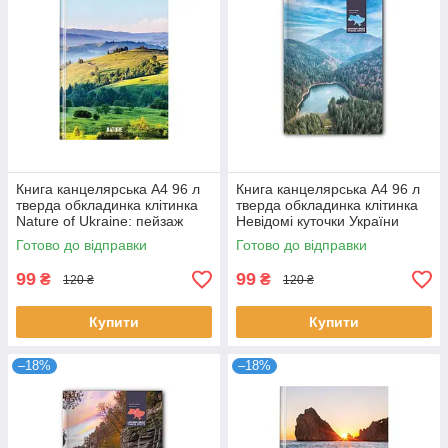
Книга канцелярська А4 96 л
Книга канцелярська А4 96 л
тверда обкладинка клітинка
тверда обкладинка клітинка
Nature of Ukraine: пейзаж
Невідомі куточки України
O20378-13
O20367-06
Готово до відправки
Готово до відправки
99
99
₴
₴
120 ₴
120 ₴
Купити
Купити
–18%
–18%