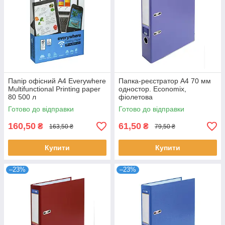
Папір офісний А4 Everywhere
Папка-реєстратор А4 70 мм
Multifunctional Printing paper
одностор. Economix,
80 500 л
фіолетова
Готово до відправки
Готово до відправки
160,50
61,50
₴
₴
163,50 ₴
79,50 ₴
Купити
Купити
–23%
–23%