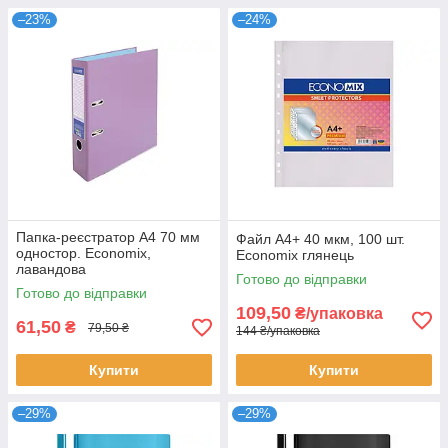
–23%
–24%
Папка-реєстратор А4 70 мм
Файл А4+ 40 мкм, 100 шт.
одностор. Economix,
Economix глянець
лавандова
Готово до відправки
Готово до відправки
109,50
₴/упаковка
61,50
₴
79,50 ₴
144 ₴/упаковка
Купити
Купити
–29%
–29%