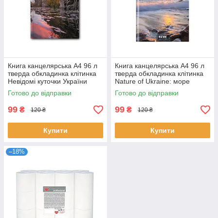
Книга канцелярська А4 96 л
Книга канцелярська А4 96 л
тверда обкладинка клітинка
тверда обкладинка клітинка
Невідомі куточки України
Nature of Ukraine: море
O20367-10
O20378-10
Готово до відправки
Готово до відправки
99
99
₴
₴
120 ₴
120 ₴
Купити
Купити
–18%