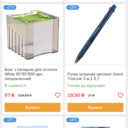
–27%
–28%
Бокс з папером для нотаток
White 85*85*800 арк
Ручка кулькова автомат Axent
непроклеєний
TrioLine 3-в-1 0,7
В наявності
Готово до відправки
87
19,50
₴
₴
118,50 ₴
27 ₴
Купити
Купити
–18%
–18%